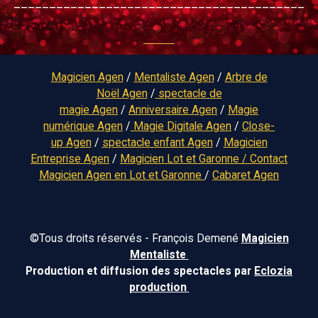
_________________________________________
Magicien
Agen
/
Mentaliste
Agen
/
Arbre de
Noël
Agen
/
spectacle de
magie
Agen
/
Anniversaire
Agen
/
Magie
numérique Agen
/
Magie Digitale
Agen
/
Close-
up
Agen
/
spectacle enfant
Agen
/
Magicien
Entreprise
Agen
/
Magicien
Lot et Garonne
/
Contact
Magicien
Agen en Lot et Garonne
/
Cabaret
Agen
©Tous droits réservés - François Demené
Magicien
Mentaliste
Production et diffusion des spectacles par
Eclozia
production